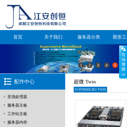
首页
关于我们
服务器分类
图形工
1
2
3
4
5
配件中心
超微 Twin
SUPERMICRO TWIN
至强处理器
服务器主板
工作站主板
服务器内存